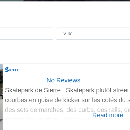
Ville
Sierre
No Reviews
Skatepark de Sierre Skatepark plutôt stree
courbes en guise de kicker sur les cotés du s
des sets de marches, des curbs, des rails, d
Read more...
Et pour les courbes, elles sont de hauteurs
acier, il y a même