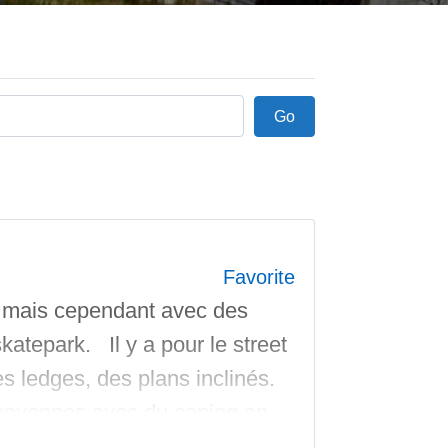
Go
Go
Favorite
t mais cependant avec des
katepark. Il y a pour le street
es ledges, des plans inclinés.
 moyennes avec du coping en