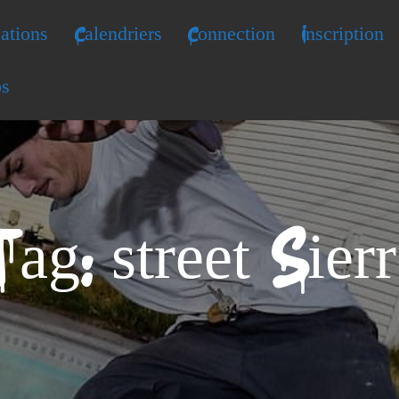
ations
Calendriers
Connection
Inscription
os
ag: street Sier