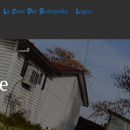
La Carte Des Skateparks
Logos
re