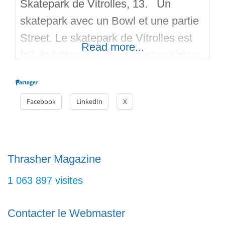
Skatepark de Vitrolles, 13. Un
skatepark avec un Bowl et une partie
Street. Le skatepark de Vitrolles est
Read more...
fait de béton et il se situe en extérieur.
C’est une réalisation de Constructo
Partager
Skatepark et il est ouvert depuis le 19
Facebook
LinkedIn
X
septembre 2020. Il y a un parking, un
gardien et un éclairage nocturne. Le
Bowl peu profond comporte
Thrasher Magazine
1 063 897 visites
Contacter le Webmaster