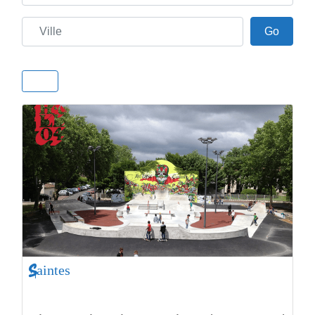
Ville
Go
Go
Saintes