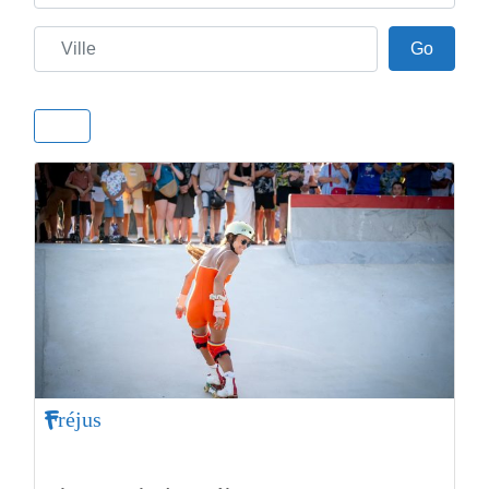
Ville
Go
Go
Fréjus