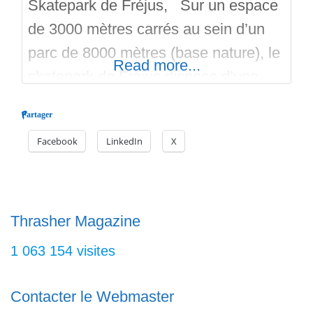
Skatepark de Fréjus, Sur un espace
de 3000 mètres carrés au sein d’un
parc de 8000 mètres (base nature), le
Read more...
skatepark de Fréjus dispose d’une
aire de Street, d’un Bowl, d’une Pool
Partager
et d’un Pumptrack. Cet équipement
Facebook
LinkedIn
X
vient se placer dans le Top 5 des
Skateparks français. En extérieur, en
béton, et gratuit, c’est une réalisation
par Territoire
Thrasher Magazine
1 063 154 visites
Contacter le Webmaster