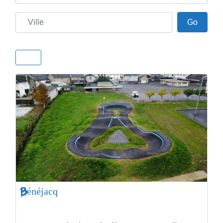
Ville
Go
Go
Bénéjacq