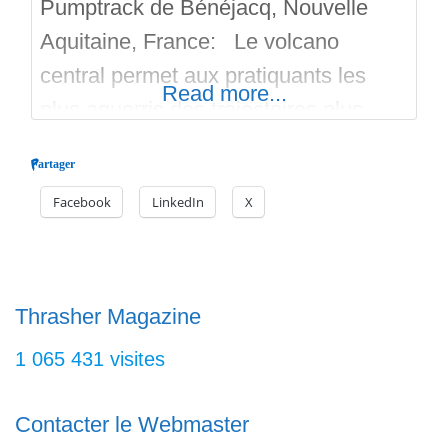
Pumptrack de Bénéjacq, Nouvelle
Aquitaine, France: Le volcano
central permet aux pratiquants les
Read more...
plus aguerris des trajectoires plus
aériennes tandis que les débutants
Partager
apprécieront les rollers progressifs
Facebook
LinkedIn
X
pour évoluer à leur rythme. C’est une
réalisation par l’entreprise
Schneestern, le pumptrack et en
bitume, en extérieur et non payant.
Thrasher Magazine
D’un coût de 77 000 euros, le
1 065 431 visites
pumptrack date de
Contacter le Webmaster