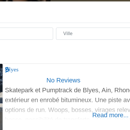
Ville
Blyes
No Reviews
Skatepark et Pumptrack de Blyes, Ain, Rho
extérieur en enrobé bitumineux. Une piste a
options de run. Woops, bosses, virages rele
Read more...
bosse, possibilité de transferts. Un skatepar
coté et courbe d’une bonne hauteur en feel fr