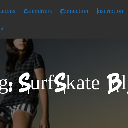
ations
Calendriers
Connection
Inscription
os
g: SurfSkate Bl