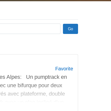
Go
Go
Favorite
nes Alpes: Un pumptrack en
vec une bifurque pour deux
vés avec plateforme, double
k avec un plan incliné d’un
ee sans coping de l’autre coté.