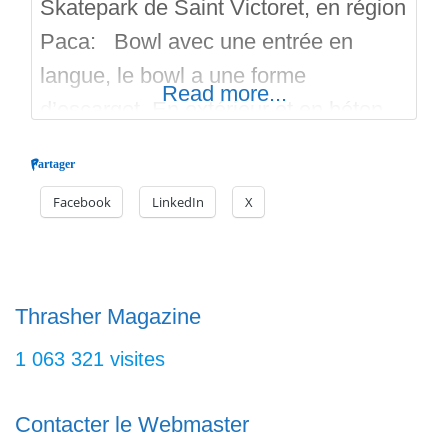
Skatepark de Saint Victoret, en région
Paca: Bowl avec une entrée en
langue, le bowl a une forme
Read more...
d’escargot. En extérieur et en béton
lissé, c’est une réalisation de la
Partager
société Constructo. Le bowl
Facebook
LinkedIn
X
présente donc une entrée en langue,
puis un hyps, et plus loin une
extension en margelle de piscine,
ainsi qu’un banks avec du coping
Thrasher Magazine
1 063 321 visites
Contacter le Webmaster