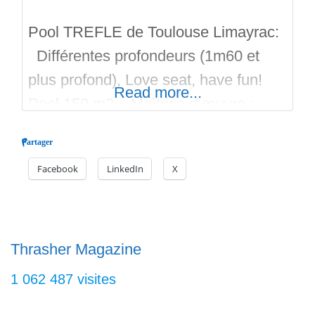
Pool TREFLE de Toulouse Limayrac:
Différentes profondeurs (1m60 et
plus profond), Love seat, have fun!
Read more...
Pool 150 m2. Maîtrise d’œuvre :
Hall04 et Cie Travaux : ZUT
Partager
Skateparks Bonne session sur
Facebook
LinkedIn
X
Skateparks.fr, et n’oubliez pas de
visiter les skateparks à proximité!
Thrasher Magazine
1 062 487 visites