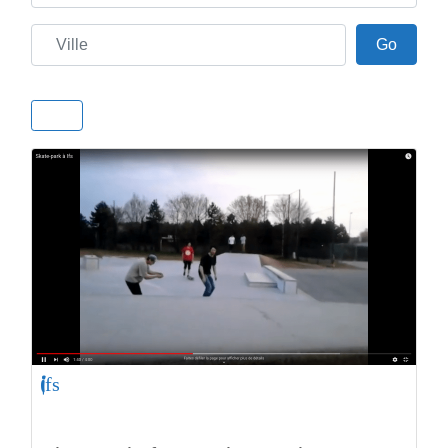
Ville
Go
Go
Ifs