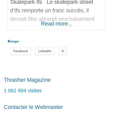
Skatepark Ifs Le skatepark street
d’Ifs remporte un franc succès, il
devrait être agrandi prochainement
Read more...
pour satisfaire tous les utilisateurs.
N’hésitez pas à aller y faire un tour.
Partager
Bon run sur Skateparks.fr, le meilleur
Facebook
LinkedIn
X
annuaire!
Thrasher Magazine
1 061 894 visites
Contacter le Webmaster