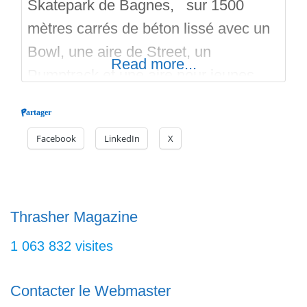
Skatepark de Bagnes, sur 1500
mètres carrés de béton lissé avec un
Bowl, une aire de Street, un
Read more...
Pumptrack et une aire pour jeunes
enfants. Ce qui en fait l’une des pistes
Partager
des plus attractives de la Suisse
Facebook
LinkedIn
X
romande. Réalisation par Vertical
Technik en 2022. L’ensemble du spot
est en extérieur et ouvert à tous. Le
Bowl, est
Thrasher Magazine
1 063 832 visites
Contacter le Webmaster