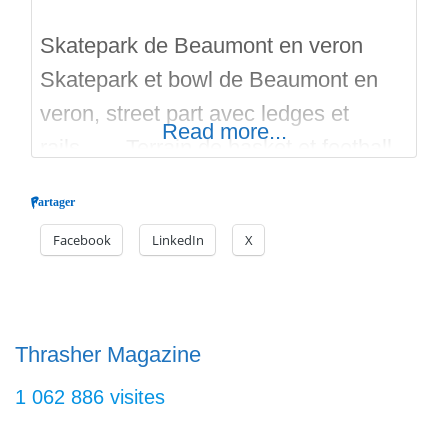
Skatepark de Beaumont en veron
Skatepark et bowl de Beaumont en
veron, street part avec ledges et
Read more...
rails…. Terrain de basket et football
dans un cadre verdoyant! Construit
Partager
en 2013 par Constructo. Enjoy! Et
Facebook
LinkedIn
X
n’oubliez pas de mater les skateparks
à coté! Et les vidéos…
Thrasher Magazine
1 062 886 visites