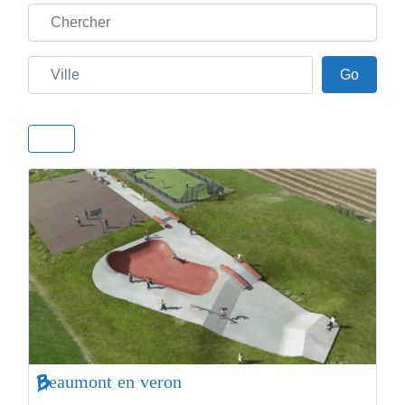
Chercher
Ville
Go
Go
Beaumont en veron