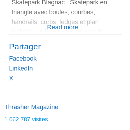
Skatepark Blagnac Skatepark en
triangle avec boules, courbes,
handrails, curbs, ledges et plan
Read more...
inclinés, un ilot central permet de
chiller! Pour y accéder: Proche de
Partager
l’arrêt du tramway Andromède Lycée,
Facebook
le skatepark de Blagnac est en accès
LinkedIn
libre pour les sports urbains Roller,
X
Bmx, Skateboard et Trottinette.
Transport en commun facile: Tram
arrêt « Andromède Lycée » ou bus 70
Thrasher Magazine
1 062 787 visites