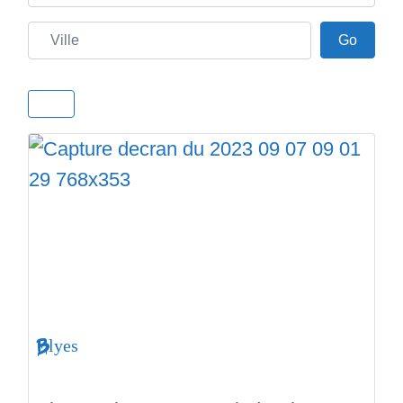
Ville
Go
Go
Blyes