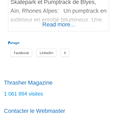
Skatepark et Pumptrack de Blyes,
Ain, Rhones Alpes: Un pumptrack en
extérieur en enrobé bitumineux. Une
Read more...
piste avec une bifurque pour deux
options de run. Woops, bosses,
Partager
virages relevés avec plateforme,
Facebook
LinkedIn
X
double bosse, possibilité de
transferts. Un skatepark avec un
plan incliné d’un coté et courbe d’une
bonne hauteur en feel free sans
Thrasher Magazine
coping de l’autre coté. Au
1 061 894 visites
Contacter le Webmaster