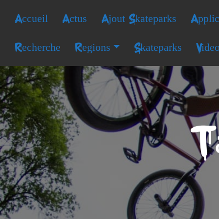
Accueil
Actus
Ajout Skateparks
Applic
Recherche
Regions
Skateparks
Vide
T