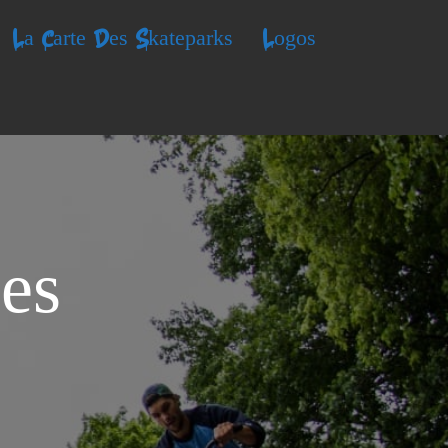
La Carte Des Skateparks
Logos
es