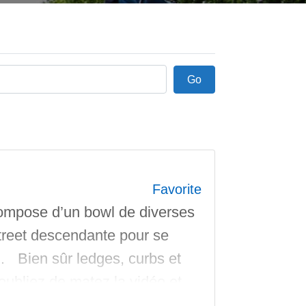
Go
Go
Favorite
ompose d’un bowl de diverses
street descendante pour se
… Bien sûr ledges, curbs et
oubliez de matez la vidéo et