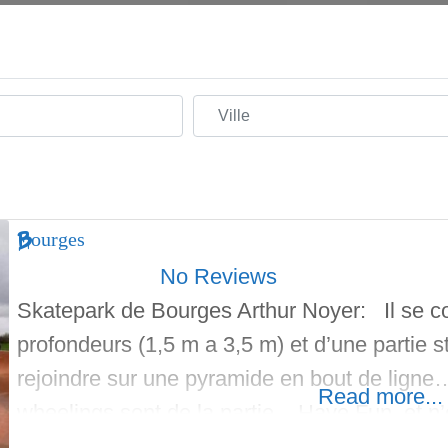
Ville
Bourges
No Reviews
Skatepark de Bourges Arthur Noyer: Il se c
profondeurs (1,5 m a 3,5 m) et d’une partie 
rejoindre sur une pyramide en bout de ligne
Read more...
wheelings sont de la partie. Have Fun, et n’
de check les parcs a