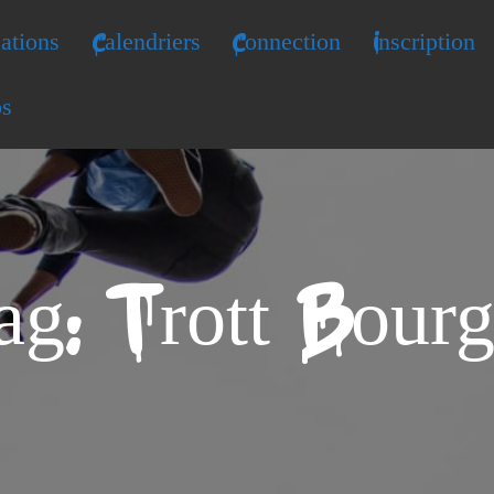
ations
Calendriers
Connection
Inscription
os
ag: Trott Bourg