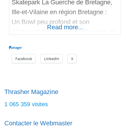
Skatepark La Guerche de Bretagne,
Ille-et-Vilaine en région Bretagne :
Un Bowl peu profond et son
Read more...
Skatepark Street pour La Guerche de
Bretagne. Un lieu qui créer du lien
Partager
social. Deux associations s’occupent
Facebook
LinkedIn
X
du spot avec la mairie. Un Bowl
avec deux hips et quatre corners, le
coping est en acier. Le bowl d’une
jolie couleur pourpre est
Thrasher Magazine
1 065 359 visites
Contacter le Webmaster