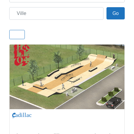
Ville
Go
Go
Cadillac