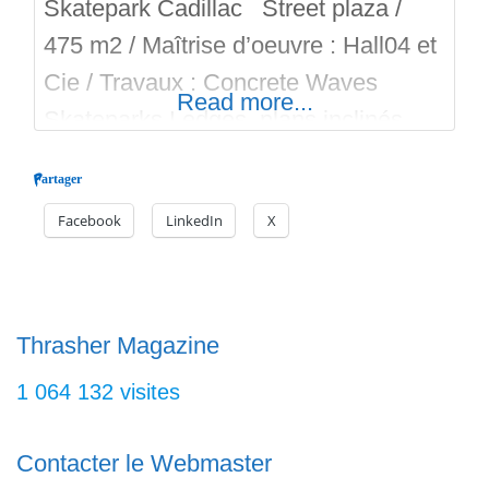
Skatepark Cadillac Street plaza /
475 m2 / Maîtrise d’oeuvre : Hall04 et
Cie / Travaux : Concrete Waves
Read more...
Skateparks Ledges, plans inclinés,
courbes, curbs, handrails… Bon run
Partager
sur Skateparks.fr
Facebook
LinkedIn
X
Thrasher Magazine
1 064 132 visites
Contacter le Webmaster