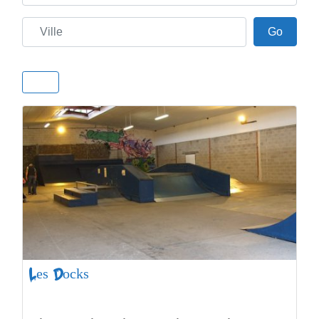
Ville
Go
Go
Les Docks