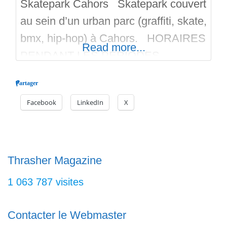
Skatepark Cahors Skatepark couvert
au sein d’un urban parc (graffiti, skate,
bmx, hip-hop) à Cahors. HORAIRES
Read more...
PENDANT LES PÉRIODES
SCOLAIRES : LUNDI : fermé, MARDI
Partager
et JEUDI : 14h-20h, MERCREDI :
Facebook
LinkedIn
X
12h-18h30, VENDREDI : 14h-20h et
SAMEDI : 14h-18h30 HORAIRES
PENDANT LES VACANCES : DU
LUNDI AU SAMEDI : 14h-18h30,
Thrasher Magazine
SAUF LE VENDREDI : 14h-20h
1 063 787 visites
CONTACTS &
Contacter le Webmaster