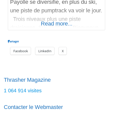
Payolle se diversifie, en plus du ski,
une piste de pumptrack va voir le jour.
Trois niveaux plus une piste
Read more...
draisienne. Sur 2500 m. Bienvenue.
Ouverture fin juin 2022, c’est gratuit.
Partager
Je ne connais pas l’adresse exacte,
Facebook
LinkedIn
X
mais c’est à la place des anciennes
pistes de ski alpin. Regardez les
photos. Bon run sur
Thrasher Magazine
1 064 914 visites
Contacter le Webmaster