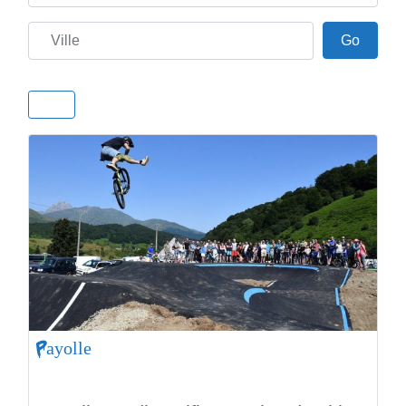
Ville
Go
Go
Payolle