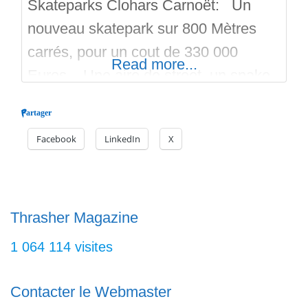
Skateparks Clohars Carnoët: Un
nouveau skatepark sur 800 Mètres
carrés, pour un cout de 330 000
Read more...
Euros. Une aire de street, un snake
run (profondeur 1.10 Mètre) qui
Partager
envoie vers un bowl avec du coping
Facebook
LinkedIn
X
en acier (profondeur 1.5 Mètre). Le
bowl comprend une extension avec
de la margelle de piscine comme au
State! La profondeur de l’extension
Thrasher Magazine
1 064 114 visites
Contacter le Webmaster