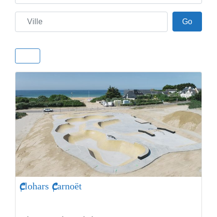
Ville
Go
Go
Clohars Carnoët