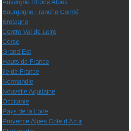
Auvergne Rhône Alpes
Bourgogne Franche Comté
Bretagne
Centre Val de Loire
Corse
Grand Est
Hauts de France
Ile de France
Normandie
Nouvelle Aquitaine
Occitanie
Pays de la Loire
Provence Alpes Cote d’Azur