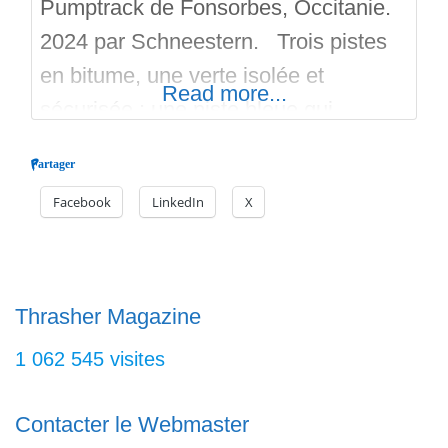
Pumptrack de Fonsorbes, Occitanie.
2024 par Schneestern. Trois pistes
en bitume, une verte isolée et
Read more...
sécurisée ; une piste bleue qui
communique à une piste rouge grace
Partager
à des plateformes ou des aiguillages.
Facebook
LinkedIn
X
Ces deux pistes permettent de rouler
plus fort. Le pumptrack est en
extérieur et gratuit. Les pistes sont
balisées en couleur de leur niveau
Thrasher Magazine
respectif.
1 062 545 visites
Contacter le Webmaster