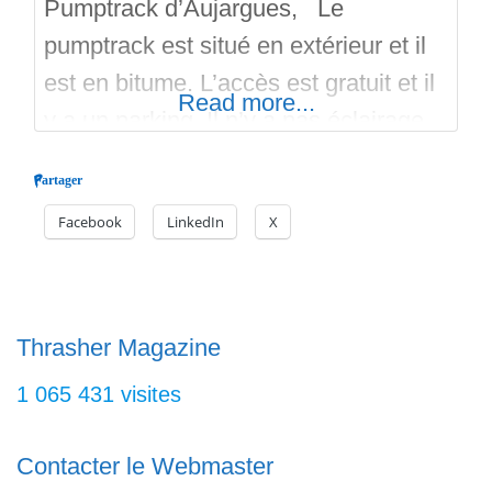
Pumptrack d’Aujargues, Le
pumptrack est situé en extérieur et il
est en bitume. L’accès est gratuit et il
Read more...
y a un parking. Il n’y a pas éclairage.
C’est une réalisation de la compagnie
Partager
H-Tracks en 2023. Voici le lien pour la
Facebook
LinkedIn
X
Playlist des réalisations du
constructeur H-Tracks : C’est la !
Deux pistes avec des virages relevés,
des
Thrasher Magazine
1 065 431 visites
Contacter le Webmaster