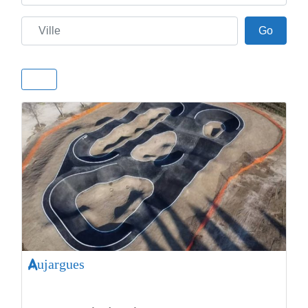
Ville
Go
Go
Aujargues