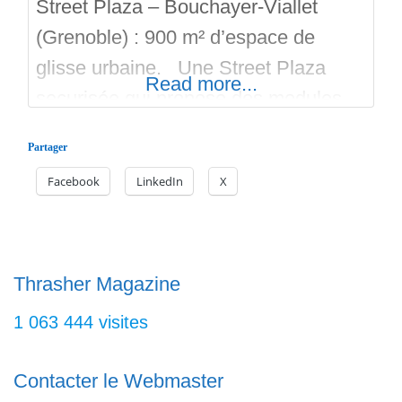
Street Plaza – Bouchayer-Viallet
(Grenoble) : 900 m² d’espace de
glisse urbaine. Une Street Plaza
Read more...
securisée qui propose des modules
urbains comme : marches, curbs,
Partager
rails, murets, plans inclinés, dédiés au
Facebook
LinkedIn
X
skateboard, au roller, à la trottinette
freestyle et au BMX. En extérieur, en
béton bien lisse, gratuit dans
l’écoquartier Bouchayer Viallet; Le
Thrasher Magazine
Skatepark Street Plaza vient renforcer
1 063 444 visites
Contacter le Webmaster