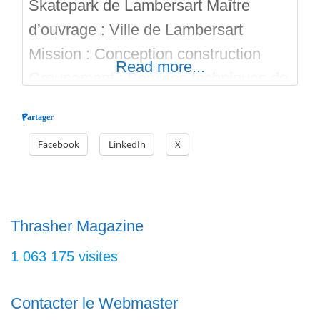
Skatepark de Lambersart Maître
d’ouvrage : Ville de Lambersart
Mission : Conception construction
Read more...
Groupement : Services techniques de
Lambersart Type d’équipement :
Partager
Skatepark polyvalent Surface : 319m²
Facebook
LinkedIn
X
Budget : 155 000€ Livré en 2019.
Bon run sur Skateparks.fr
Thrasher Magazine
1 063 175 visites
Contacter le Webmaster