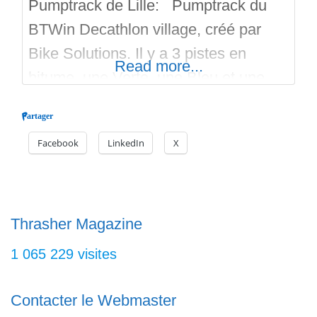
Pumptrack de Lille: Pumptrack du
BTWin Decathlon village, créé par
Bike Solutions. Il y a 3 pistes en
Read more...
bitume, une Verte, une Bleu et une
Rouge qui communiquent ensemble.
Partager
Le pumptrack est fait de creux et de
Facebook
LinkedIn
X
bosses, il a aussi des doubles
bosses, des virages relevés, des
tables a transfert et la possibilité de
transferts entre les
Thrasher Magazine
1 065 229 visites
Contacter le Webmaster