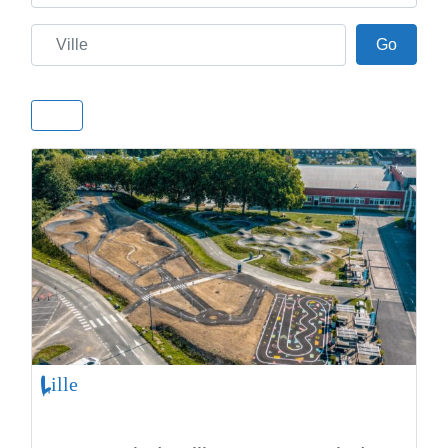
Ville
Go
Go
Lille