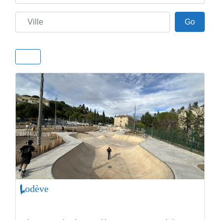
Ville
Go
Go
Lodève