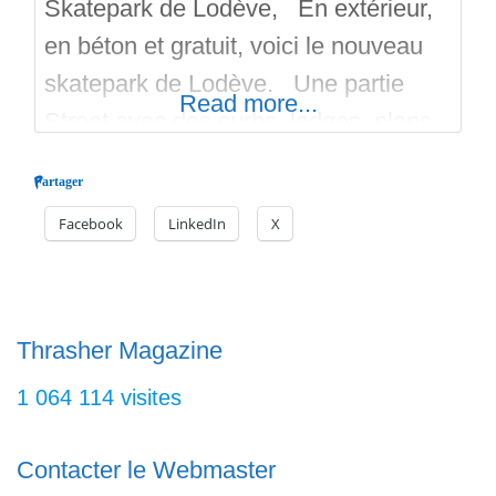
Skatepark de Lodève, En extérieur,
en béton et gratuit, voici le nouveau
skatepark de Lodève. Une partie
Read more...
Street avec des curbs, ledges, plans
inclinés, manuals table, petites
Partager
courbes, rails, rails en descente. Les
Facebook
LinkedIn
X
rails sont en acier. Il y a aussi un
slappy en marbre ce qui est rare,
divers autres slappy’s. Puis un petit
Bowl ouvert
Thrasher Magazine
1 064 114 visites
Contacter le Webmaster