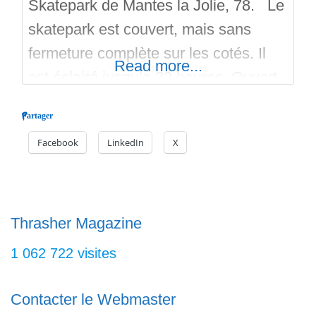
Skatepark de Mantes la Jolie, 78. Le
skatepark est couvert, mais sans
fermeture complète sur les cotés. Il
Read more...
est éclairé jusqu’a 22 heures. Ouvert
depuis fin 2025, le skatepark possède
Partager
un parking pour les autos. Il y a un
Facebook
LinkedIn
X
petit Bowl trèfle avec du coping en
margelles de piscine. Le Bowl
propose plusieurs profondeurs. Une
vaste aire
Thrasher Magazine
1 062 722 visites
Contacter le Webmaster