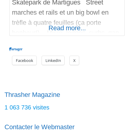
Skatepark de Martigues Street
marches et rails et un big bowl en
trèfle à quatre feuilles (ça porte
Read more...
bonheur!). Micro, ledges, curbs, gap,
vagues, kicker… Cool! Et n’hésitez
Partager
pas à mater les vidéos, utilisez la map
Facebook
LinkedIn
X
et regardez les autres skateparks du
coin! Bon surf sur Skateparks.fr
Thrasher Magazine
1 063 736 visites
Contacter le Webmaster