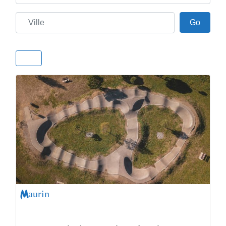
Ville
Go
Go
Maurin