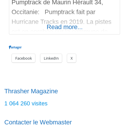
Pumptrack de Maurin Hérault 34,
Occitanie: Pumptrack fait par
Hurricane Tracks en 2019. La pistes
Read more...
est en enrobée sur la commune de
Lattes. Son cout est de 59 000 Euros.
Partager
Il se compose de bosses, woops,
Facebook
LinkedIn
X
virages relevés, transferts et tables
sur plusieurs pistes. Regardez les
vidéos et les photos. Il y a un
parking, l’entrée est
Thrasher Magazine
1 064 260 visites
Contacter le Webmaster