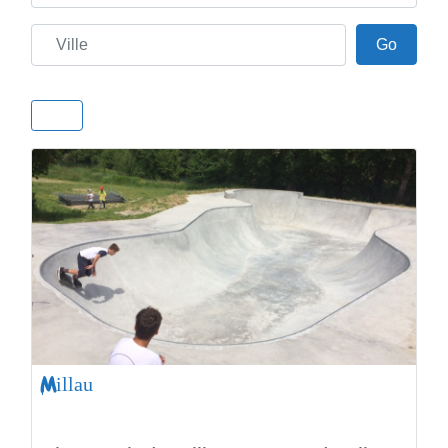
Ville
Go
Go
Millau