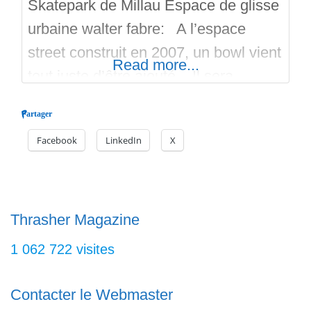
Skatepark de Millau Espace de glisse
urbaine walter fabre: A l’espace
street construit en 2007, un bowl vient
Read more...
tout juste d’être ajouté. Il sera
inauguré courant septembre 2017 et
Partager
l’ensemble sera dénommé « espace
Facebook
LinkedIn
X
Walter Fabre ». ‍Les riders ne se sont
toujours pas regroupés en
association… Ils sont plus ou moins
fédérés via la MJC qui dénombre
Thrasher Magazine
1 062 722 visites
Contacter le Webmaster