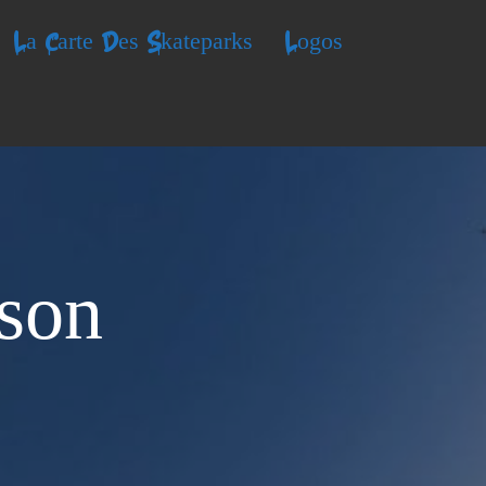
La Carte Des Skateparks
Logos
son