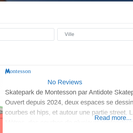
Ville
Montesson
No Reviews
Skatepark de Montesson par Antidote Skate
Ouvert depuis 2024, deux espaces se dessin
courbes et hips, et autour une partie street.
Read more...
Mètres, des courbes de plusieurs profondeur
centimètres. Il ressemble à une cacahuète, m