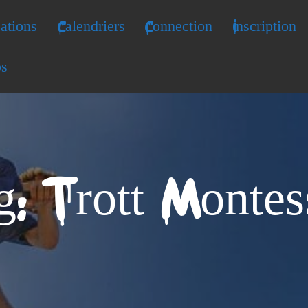
ations
Calendriers
Connection
Inscription
os
g: Trott Montes