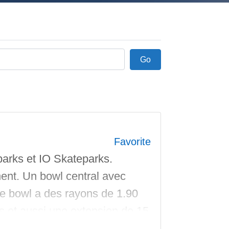
Go
Go
Favorite
parks et IO Skateparks.
ent. Un bowl central avec
 Le bowl a des rayons de 1.90
s et aussi une extension de 15
ais c’est pas pour le goût