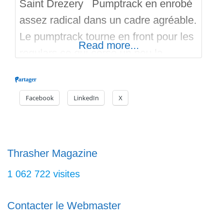
Saint Drezery Pumptrack en enrobé
assez radical dans un cadre agréable.
Le pumptrack tourne en front pour les
Read more...
regulars ce qui corse un peu la
pratique (en back pour les goofies). Il
Partager
est très fréquenté (vélos, trots,
Facebook
LinkedIn
X
rollers), donc on ne peut pas le
tourner à l’envers car il y a risque de
collision. Bonne réalisation. Parking,
Thrasher Magazine
1 062 722 visites
Contacter le Webmaster