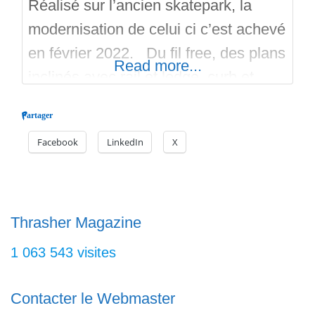
Réalisé sur l’ancien skatepark, la
modernisation de celui ci c’est achevé
en février 2022. Du fil free, des plans
Read more...
inclinés avec rail et ledge, curb et
bosse pour la partie street, un bowl a
Partager
trois quarts fermé avec une petite
Facebook
LinkedIn
X
raquette conclue ce park, avec
extension , margelles en courbe bien
lissé pour ravir les amateurs. Le
skatepark
Thrasher Magazine
1 063 543 visites
Contacter le Webmaster