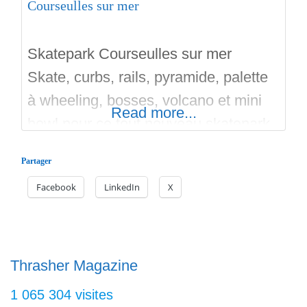
Courseulles sur mer
Skatepark Courseulles sur mer
Skate, curbs, rails, pyramide, palette
à wheeling, bosses, volcano et mini
Read more...
bowl pour ce tout nouveau skatepark
sur 1000 m2. Matez les photos ainsi
Partager
que les vidéos, et visitez les
Facebook
LinkedIn
X
skateparks alentour! Bonnes
sessions sur Skateparks.fr
Thrasher Magazine
1 065 304 visites