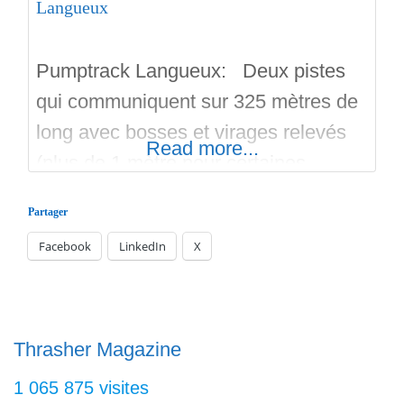
Langueux
Pumptrack Langueux: Deux pistes
qui communiquent sur 325 mètres de
long avec bosses et virages relevés
Read more...
(plus de 1 mètre pour certaines
courbes et bosses). Cela conviendra
Partager
aux rouleurs confirmés de toutes les
Facebook
LinkedIn
X
disciplines de sports extrêmes. Un
KidiTrack indépendant de soixante
mètres pour les débutants et les plus
petits surfeurs en Draisienne! Toutes
Thrasher Magazine
les pistes de
1 065 875 visites