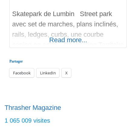
Skatepark de Lumbin Street park
avec set de marches, plans inclinés,
rails, ledges, curbs, une courbe
Read more...
coping en acier. Réalisation Territoire
Skateparks en 2020. Un Bike park se
Partager
trouve a coté. Maitrise d’ouvrage :
Facebook
LinkedIn
X
Commune de Lumbin (38) Maitrise
d’œuvre : Dynamic concept Surface
du Skatepark : 216 m2 Livraison :
2020 Bon run sur skateparks.fr
Thrasher Magazine
1 065 009 visites