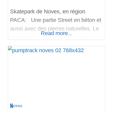
Skatepark de Noves, en région
PACA: Une partie Street en béton et
aussi avec des pierres naturelles. Le
Read more...
skatepark de Noves est en extérieur,
gratuit, et il ne comporte pas
d’éclairage. Par contre il y a un
parking gratos pour les riders. Sur
1000 mètres carrés on a des longs
curbs, beaucoup de petits plans
inclinés, de l’espace
Noves