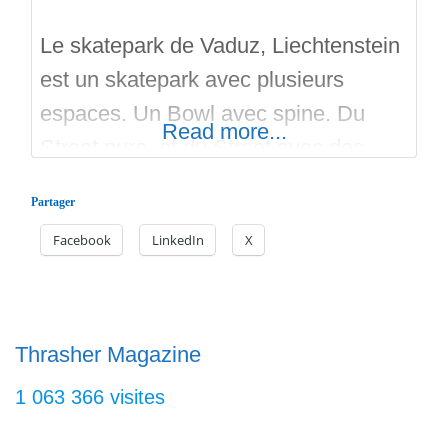
Le skatepark de Vaduz, Liechtenstein
est un skatepark avec plusieurs
espaces. Un Bowl avec spine. Du
Read more...
Street pure, et du Street avec des
plans inclinés en bordure pour la
Partager
fluidité des runs. Le skatepark est en
Facebook
LinkedIn
X
béton et en extérieur et gratuit. Le
bowl est assez grand et propose deux
profondeurs. Il comporte un long
spine qui se finit
Thrasher Magazine
1 063 366 visites