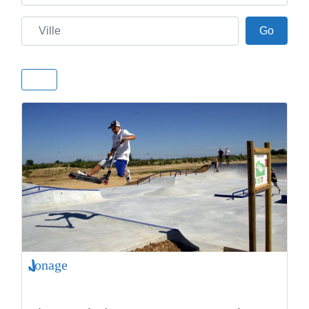
Ville
Go
Go
Jonage