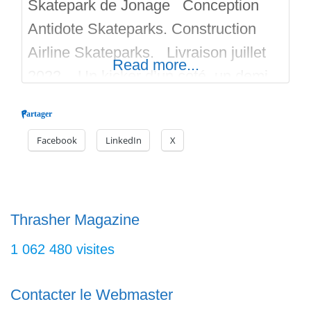
Skatepark de Jonage Conception
Antidote Skateparks. Construction
Airline Skateparks. Livraison juillet
Read more...
2022. Un kicker d’un coté, un demi
bowl de l’autre avec une courbe pour
Partager
la relance, les copings sont en fer.
Facebook
LinkedIn
X
Au milieu des modules de street
(funbox, bosses, rails, palette a
wheelings, curbs, ledges, plans
inclinés) et des modules interressant
Thrasher Magazine
composent le parc de
1 062 480 visites
Contacter le Webmaster