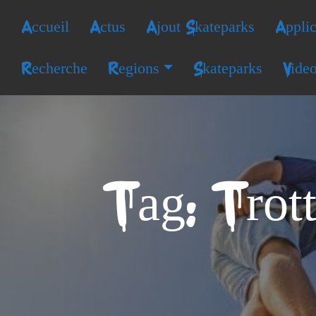
Accueil
Actus
Ajout Skateparks
Applic
Recherche
Regions
Skateparks
Vide
Tag: Trott