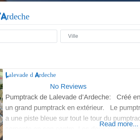
d'Ardeche
Ville
Lalevade d’Ardeche
No Reviews
Pumptrack de Lalevade d’Ardeche: Créé en
un grand pumptrack en extérieur. Le pumptrac
a une piste bleue sur tout le tour du pumptra
Read more...
serpente en son centre. Les deux pistes co
grand circuit. Il y a des bosses,