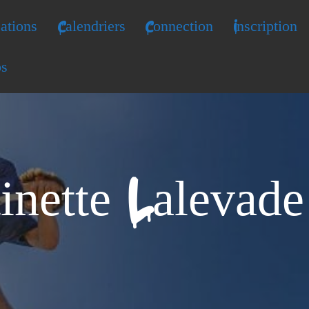
ations
Calendriers
Connection
Inscription
os
inette Lalevad