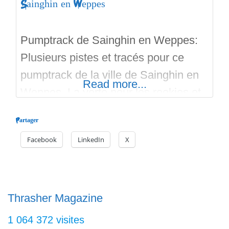
Sainghin en Weppes
Pumptrack de Sainghin en Weppes:
Plusieurs pistes et tracés pour ce
pumptrack de la ville de Sainghin en
Read more...
Weppes. La verte pour les rookies et
la rouge pour les pros. Chaque piste
Partager
propose un tracé court et un tracé
Facebook
LinkedIn
X
long. Une réalisation ProTracks en
2020. Des grosses courbes relevés,
et beaucoup de bosses assurent un
plaisir extrême pour
Thrasher Magazine
1 064 372 visites