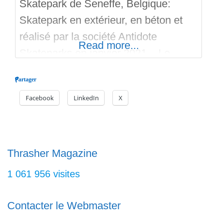
Skatepark de Seneffe, Belgique:
Skatepark en extérieur, en béton et
réalisé par la société Antidote
Read more...
Skateparks en janvier 2021. Le
skatepark est de petite taille, mais les
Partager
modules sont plaisant pour les riders.
Facebook
LinkedIn
X
Des courbes de tailles moyennes
avec du coping en acier et un hype au
milieu des courbes. Les courbes
envoient sur des modules de street
Thrasher Magazine
1 061 956 visites
Contacter le Webmaster