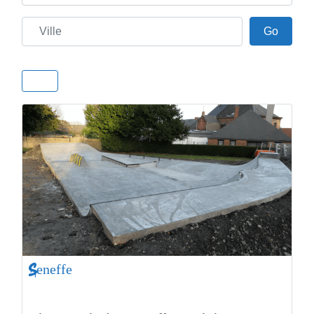
Ville
Go
Go
Seneffe