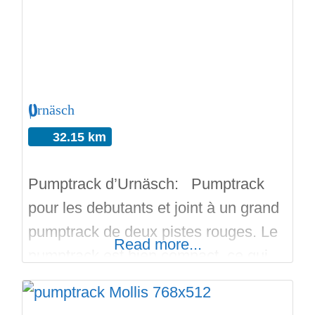
bowl est assez grand et propose deux
profondeurs. Il comporte un long
spine qui se finit
Urnäsch
32.15 km
Pumptrack d’Urnäsch: Pumptrack
pour les debutants et joint à un grand
pumptrack de deux pistes rouges. Le
Read more...
pumptrack est bien compact, ce qui
favorise les sauts. Le pumptrack
pour les petits fait 50 mètres carres, et