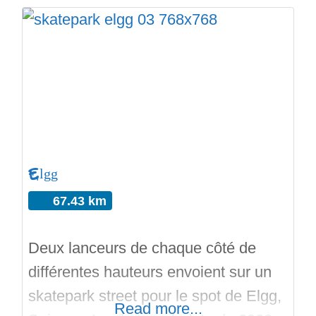
le parc… Et en bitume pour le
pumptrack de Thal. Depuis 2025 la
ville de Thal offre une belle réalisation
de sports extrêmes. Il y a une mini à
spine réalisée par Vertical
Elgg
67.43 km
Deux lanceurs de chaque côté de
différentes hauteurs envoient sur un
skatepark street pour le spot de Elgg,
Read more...