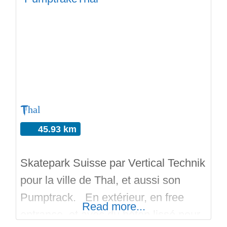
enfants; et pour la ride: il y a une piste
baby et une piste pros. L’accès au
spot est gratuit. Au pied des
montagnes, le pumptrack comporte
Thal
45.93 km
Skatepark Suisse par Vertical Technik
pour la ville de Thal, et aussi son
Pumptrack. En extérieur, en free
Read more...
entrance, et avec du béton lissé pour