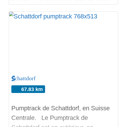
Suisse. Le skatepark date de 2022
et, il est construit par Vertical Technik,
le fabricant suisse de skateparks. On
retrouve dans l’aire de street, des
rails, des curbs, des ledges, un spine
formé par deux banks de différentes
hauteurs avec
Schattdorf
67.83 km
Pumptrack de Schattdorf, en Suisse
Centrale. Le Pumptrack de