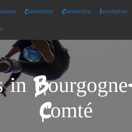
ations
Calendriers
Connection
Inscription
os
es in Bourgogne
Comté