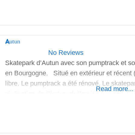
Autun
No Reviews
Skatepark d’Autun avec son pumptrack et son
en Bourgogne. Situé en extérieur et récent (
libre. Le pumptrack a été rénové. Le skatepa
Read more...
réalisation de Skatepark Service Conseil. Il v
les sessions du soir. Le skatepark propose