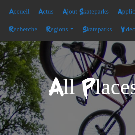
Accueil
Actus
Ajout Skateparks
Applic
Recherche
Regions
Skateparks
Vide
All Plac