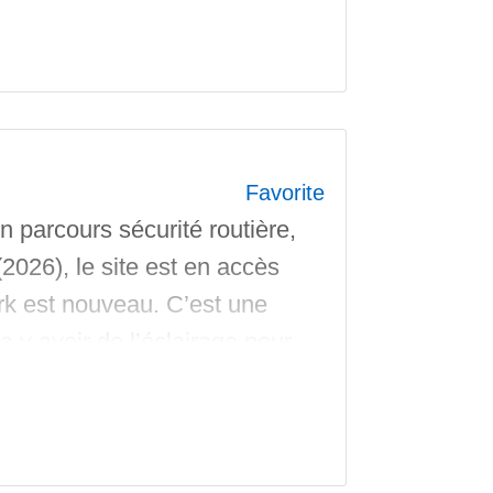
Favorite
 parcours sécurité routière,
2026), le site est en accès
rk est nouveau. C’est une
a y avoir de l’éclairage pour
 un Bowl semi ouvert