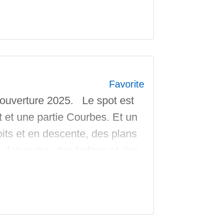
Favorite
 ouverture 2025. Le spot est
t et une partie Courbes. Et un
oits et en descente, des plans
, des curbs, des ledges et des