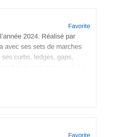
Favorite
l’année 2024. Réalisé par
a avec ses sets de marches
, ses curbs, ledges, gaps,
le flat, tout en béton ciré. Le
 un grand Bowl
Favorite