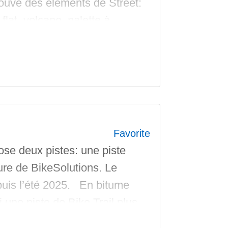
rouve des éléments de Street:
 flat, volcano, palette à
en acier. Pigmentez en
Favorite
se deux pistes: une piste
ure de BikeSolutions. Le
epuis l’été 2025. En bitume
 une piste de Bike Trail plus
de bon niveau.