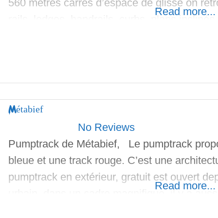
560 mètres carrés d’espace de glisse on ret
Read more...
rails, ledges, handrails, curbs, plans inclinés,
manuals et son bowl ouvert avec du coping 
Métabief
No Reviews
Pumptrack de Métabief, Le pumptrack propo
bleue et une track rouge. C’est une architect
pumptrack en extérieur, gratuit est ouvert d
Read more...
urbain, dans un cadre magnifique, il y a aussi
ancienne. Cette piste de Trail pour VTT est 