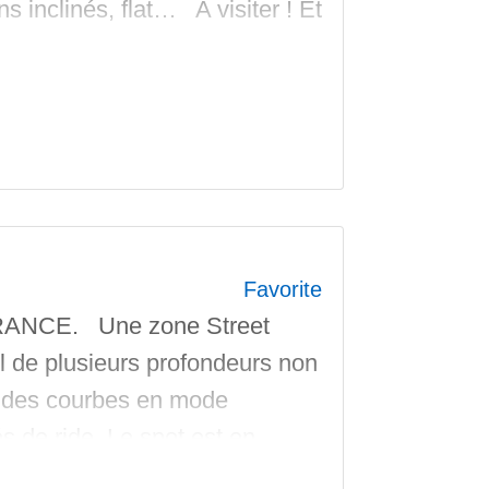
s inclinés, flat… A visiter ! Et
Favorite
FRANCE. Une zone Street
l de plusieurs profondeurs non
si des courbes en mode
 de ride. Le spot est en
reet offre : des