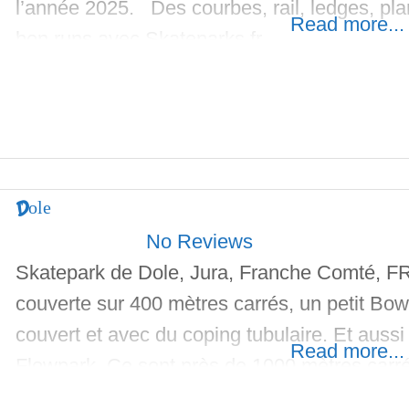
l’année 2025. Des courbes, rail, ledges, plan
Read more...
bon runs avec Skateparks.fr.
Dole
No Reviews
Skatepark de Dole, Jura, Franche Comté, 
couverte sur 400 mètres carrés, un petit Bow
couvert et avec du coping tubulaire. Et aus
Read more...
Flowpark. Ce sont près de 1000 mètres carrés
béton. Réalisation par In&Out Concept. Le St