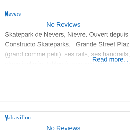
Nevers
No Reviews
Skatepark de Nevers, Nievre. Ouvert depuis 
Constructo Skateparks. Grande Street Plaz
(grand comme petit), ses rails, ses handrails
Read more...
plans inclinés, tables à manuals, espace pour 
spot est en extérieur et gratuit. Il y a aussi
Valravillon
No Reviews