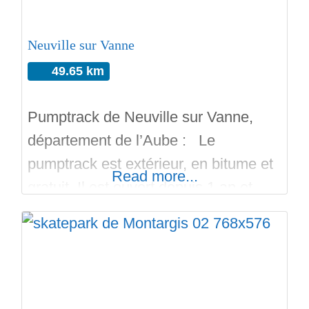
en béton comme des
Neuville sur Vanne
49.65 km
Pumptrack de Neuville sur Vanne,
département de l’Aube : Le
pumptrack est extérieur, en bitume et
Read more...
gratuit. Il est ouvert depuis 1 an et
demi (depuis juin 2024). C’est un
équipement réalisé par H-Tracks.
Gros virages, bosses, bosses dans
les courbes, woops, table américaine,
plateformes. Ce pumptrack a l’air