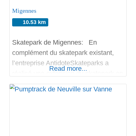
Migennes
10.53 km
Skatepark de Migennes: En
complément du skatepark existant,
l’entreprise AntidoteSkateparks a
Read more...
réalisé une extension du skatepark en
béton. Avec la participation des riders,
le skatepark de Migennes a été livré
en Novembre 2021. Le site est en
extérieur, gratuit et vient compléter le
skatepark déjà existant ( skatepark
classique de Street avec des modules