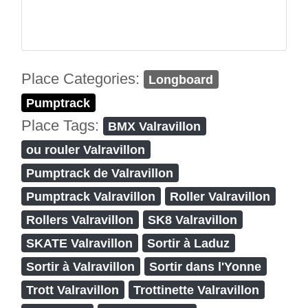
Place Categories:
Longboard
Pumptrack
Place Tags:
BMX Valravillon
ou rouler Valravillon
Pumptrack de Valravillon
Pumptrack Valravillon
Roller Valravillon
Rollers Valravillon
SK8 Valravillon
SKATE Valravillon
Sortir à Laduz
Sortir à Valravillon
Sortir dans l'Yonne
Trott Valravillon
Trottinette Valravillon