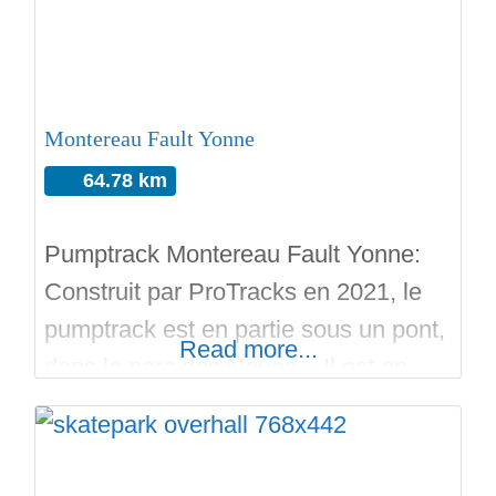
est en extérieur, en béton et à l’accès
libre. Il y a de la lumière
Montereau Fault Yonne
64.78 km
Pumptrack Montereau Fault Yonne:
Construit par ProTracks en 2021, le
pumptrack est en partie sous un pont,
Read more...
dans le parc des Noues. Il est en
bitume, il y a plusieurs pistes avec
bosses, virages relevés. Le pont est
assez bas se qui interdit certains