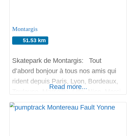
plutôt pour les BMX, mais toutes les
autres disciplines
Montargis
51.53 km
Skatepark de Montargis: Tout
d’abord bonjour à tous nos amis qui
rident depuis Paris, Lyon, Bordeaux,
Read more...
Toulouse, Marseille, Lille, Nice. Merci.
Le skatepark de Montargis initié par
l’association AME Ride, est une
réalisation par The Edge Skatepark et
Territoire Skatepark. Le skatepark