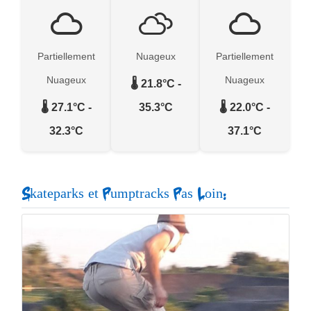
Partiellement
Nuageux
Partiellement
Nuageux
Nuageux
🌡️ 21.8°C -
🌡️ 27.1°C -
35.3°C
🌡️ 22.0°C -
32.3°C
37.1°C
Skateparks et Pumptracks Pas Loin: