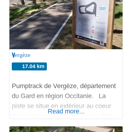
la Pleine des Sports René Girard. Le
Pumptrack classique possède en plus
de virages relevés, bosses et
plateformes, un virage surelevés en
Vergèze
17.04 km
Pumptrack de Vergèze, département
du Gard en région Occitanie. La
piste se situe en extérieur au coeur
Read more...
d’une pinède méditerranéenne. Elle
est faite en asphalte urbain, d’une