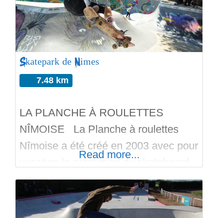
Regardez les photos et les vidéos.
Bon run sur Skateparks.fr.
Skatepark de Nimes
7.48 km
LA PLANCHE À ROULETTES
NÎMOISE La Planche à roulettes
Nîmoise a été créé en 2003 avec pour
Read more...
vocation la promotion du skateboard,
la création d’un skatepark, la mise en
place de cours de skateboard et
l’organisation d’événements. En