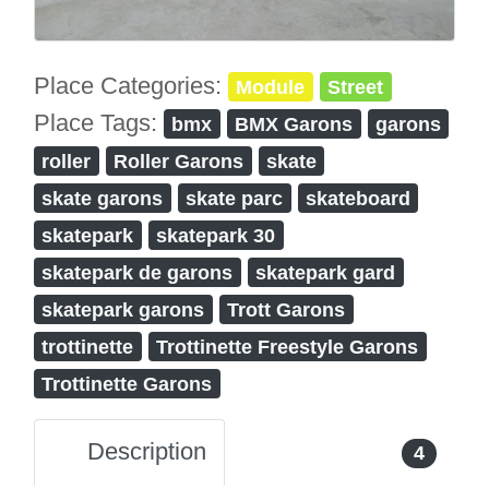
Place Categories:
Module
Street
Place Tags:
bmx
BMX Garons
garons
roller
Roller Garons
skate
skate garons
skate parc
skateboard
skatepark
skatepark 30
skatepark de garons
skatepark gard
skatepark garons
Trott Garons
trottinette
Trottinette Freestyle Garons
Trottinette Garons
Description
4