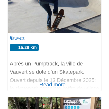
2007 le skatepark de Nîmes sort de
terre et sera achevé avec sa partie
bowls en 2013. Lors de l’inauguration,
Vauvert
15.28 km
Après un Pumptrack, la ville de
Vauvert se dote d’un Skatepark.
Ouvert depuis le 13 Décembre 2025;
Read more...
le skatepark complète l’offre de Glisse
du Gard. Vauvert signe ici la création
d’un Pumptrack et d’un Skatepark sur