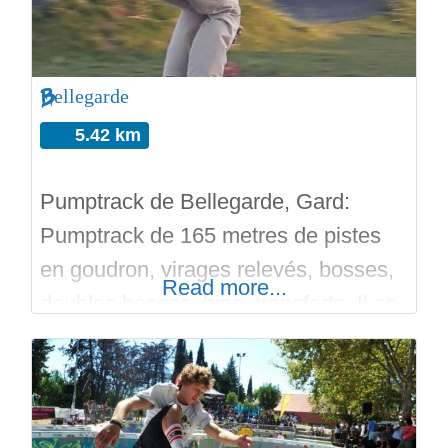
Bellegarde
5.42 km
Pumptrack de Bellegarde, Gard:
Pumptrack de 165 metres de pistes
en goudron, virages relevés, bosses,
Read more...
doubles bosses, hips, transferts. Il se
situe dans le Ludo Parc de Bellegarde
avec des jeux et workout pour les
utilisateurs, stade de City Foot, point
d’eau, parking. Construit en 2019.