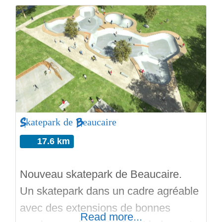
PaPa Noel qui est venue avec sa
hotte pour apporter un bowl. Le bowl
est peu profond avec un hip central et
une extension en face du hip (le
coping est en
Skatepark de Beaucaire
17.6 km
Nouveau skatepark de Beaucaire.
Un skatepark dans un cadre agréable
avec des extensions de bonnes
Read more...