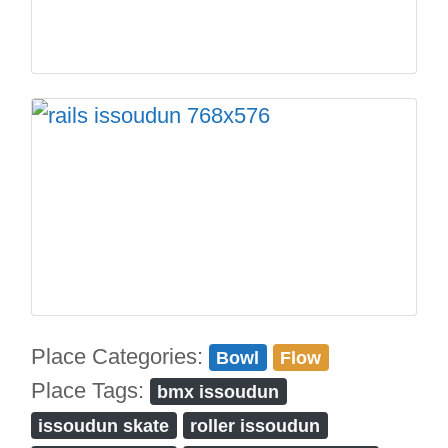
Place Categories:
Bowl
Flow
Place Tags:
bmx issoudun
issoudun skate
roller issoudun