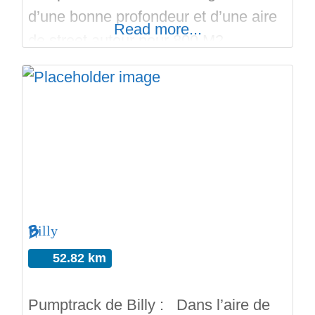
d’une bonne profondeur et d’une aire
Read more...
de street autour pour 800 M2
d’emprise ridable. Le bowl a du
coping en acier et plusieurs hips. Le
street part de la plateforme du bowl et
fait le tour du skatepark. On retrouve
curbs, ledges, rails, plans inclinés,
pyramides, palette
Billy
52.82 km
Pumptrack de Billy : Dans l’aire de