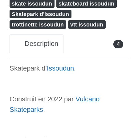
skate issoudun
skateboard issoudun
Skatepark d'Issoudun
trottinette issoudun
vtt issoudun
Description
4
Skatepark d’
Issoudun
.
Construit en 2022 par
Vulcano
Skateparks
.