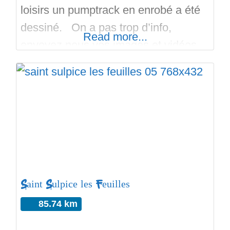
loisirs un pumptrack en enrobé a été
dessiné. On a pas trop d’info,
Read more...
envoyez nous vos images et vidéos.
Bon run avec Skateparks.fr. A
bientot !
Saint Sulpice les Feuilles
85.74 km