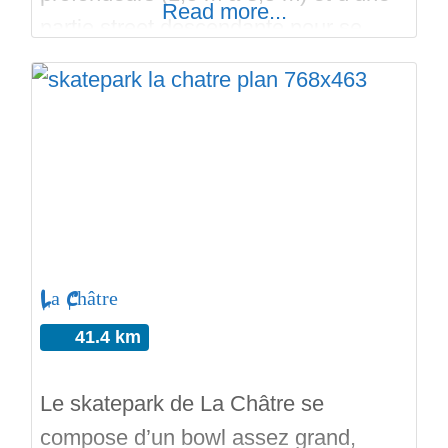
Read more...
partie street descendante pour se
rejoindre sur une pyramide en bout de
ligne… Bien sûr ledges, curbs et
wheelings sont de la partie. Have
Fun, et n’oubliez de matez la vidéo et
de check les parcs a
La Châtre
41.4 km
Le skatepark de La Châtre se
compose d’un bowl assez grand,