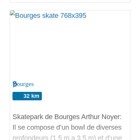
avec des courbes, tétons, bosses,
etc… Et super partie street league
avec tous ce qu’il faut. Parking et
point d’eau. A visiter impérativement.
N’hésitez pas à mater les vidéos,
notez les skateparks et préparés votre
road trip!
Bourges
32 km
Skatepark de Bourges Arthur Noyer:
Il se compose d’un bowl de diverses
profondeurs (1,5 m a 3,5 m) et d’une