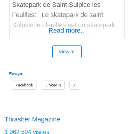
Skatepark de Saint Sulpice les
Feuilles: Le skatepark de saint
Sulpice les feuilles est un skatepark
Read more...
de Street, réalisé par l’équipe de
Dexs Skateparks. Le skatepark est
View all
récent, en béton surfacé, et il permet
l’évolution fluide du rider grace a ses
Partager
courbes, bosses et plans inclinés. Il
Facebook
LinkedIn
X
y a des rails, des handrails, des
slappys peints en jaune
Thrasher Magazine
1 062 504 visites