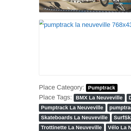
Place Category:
Pumptrack
Place Tags:
BMX La Neuveville
Pumptrack La Neuveville
pumptra
Skateboards La Neuveville
SurfSk
Trottinette La Neuveville
Vélo La 