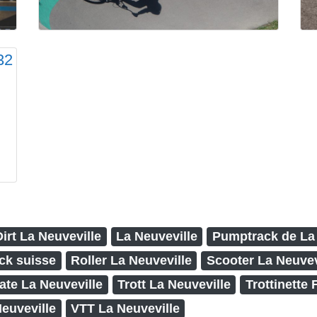
Dirt La Neuveville
La Neuveville
Pumptrack de La 
ck suisse
Roller La Neuveville
Scooter La Neuvev
ate La Neuveville
Trott La Neuveville
Trottinette 
Neuveville
VTT La Neuveville