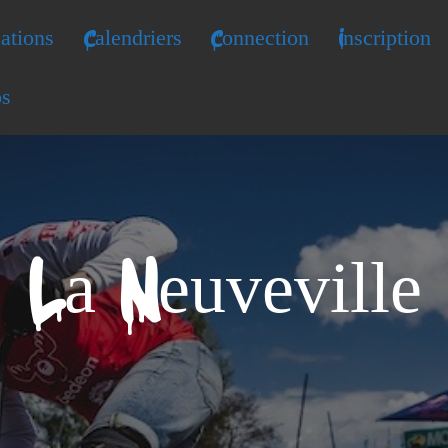
ations
Calendriers
Connection
Inscription
os
La Neuveville