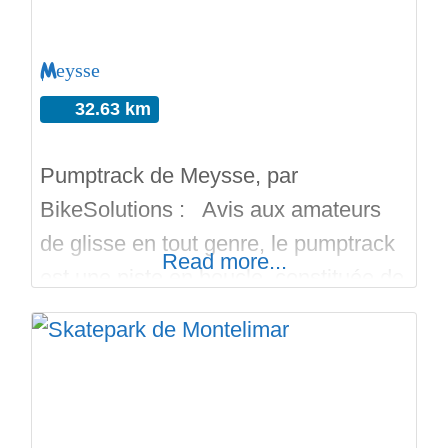
inclinés avec du coping, des courbes
Meysse
32.63 km
Pumptrack de Meysse, par
BikeSolutions : Avis aux amateurs
de glisse en tout genre, le pumptrack
Read more...
est une piste en boucle, constituée de
bosses et de virages relevés, qui peut
être utilisée avec différents
équipements sportifs, dont les VTT ou
les BMX et pour tous les âges. ➡3
niveaux de difficulté : vert = débutant