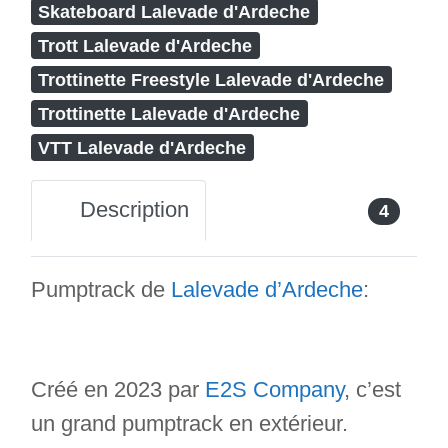
Skateboard Lalevade d'Ardeche
Trott Lalevade d'Ardeche
Trottinette Freestyle Lalevade d'Ardeche
Trottinette Lalevade d'Ardeche
VTT Lalevade d'Ardeche
Description
4
Pumptrack de
Lalevade d’Ardeche
:
Créé en 2023 par
E2S Company
, c’est
un grand pumptrack en extérieur.