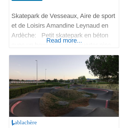
Skatepark de Vesseaux, Aire de sport
et de Loisirs Amandine Leynaud en
Ardèche: Petit skatepark en béton
Read more...
avec un bowl et un petit quarter pipe.
Il manque des banks ça aurait pu être
un peu mieux pensé pour en caler 1
ou 2. Mais ça reste assez sympa. Le
bowl est peu pentu donc adapté aux
debutants.
Lablachère