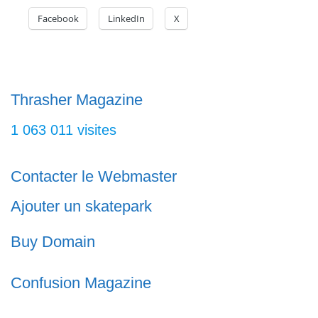
Facebook
LinkedIn
X
A coté du Skatepark de Montelimar,
se trouve un pumptrack, du street
Thrasher Magazine
1 063 011 visites
Contacter le Webmaster
Ajouter un skatepark
Buy Domain
Confusion Magazine