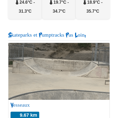
🌡️ 24.6°C -
🌡️ 19.7°C -
🌡️ 18.9°C -
31.3°C
34.7°C
35.7°C
Skateparks et Pumptracks Pas Loin:
Vesseaux
9.67 km