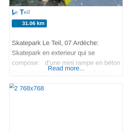
des extensions
Le Teil
31.06 km
Skatepark Le Teil, 07 Ardèche:
Skatepark en exterieur qui se
compose: d’une mini rampe en béton
Read more...
dans un coin, et d’une grande aire
de street bien fournie avec des
palettes a manuals, des rails, une
pyramide, des curbs, des plans
inclinés avec du noping et bords
d’attaques en arrondies, des plans