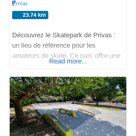
Privas
23.74 km
Découvrez le Skatepark de Privas :
un lieu de référence pour les
amateurs de skate. Ce parc offre une
Read more...
expérience unique grâce à son
aménagement spécifique. Doté d’un
Flowpark en béton, il présente des
courbes de hauteurs moyennes avec
des copings en acier, des plans
inclinés, un curb, des rails, des
palettes à manuals, des pyramides et