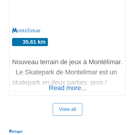
bleu = intermédiaires
Montelimar
35.61 km
Nouveau terrain de jeux à Montélimar.
Le Skatepark de Montelimar est un
skatepark en deux parties: pros /
Read more...
débutants. A bowl and a flow for the
new skatepark of Montélimar Ville de
View all
Montélimar, Constructo Skatepark
Architecture, Skateparks de France,,
Partager
Groupe SOLS – Culture d’Horizons