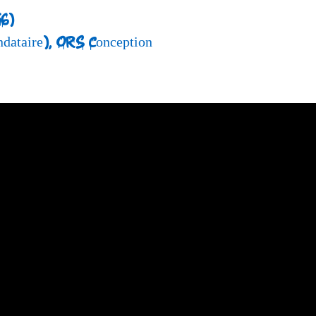
56)
ndataire), ORS Conception