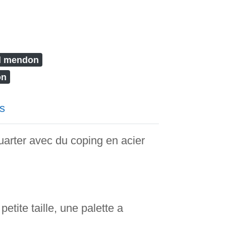
al mendon
on
s
quarter avec du coping en acier
etite taille, une palette a