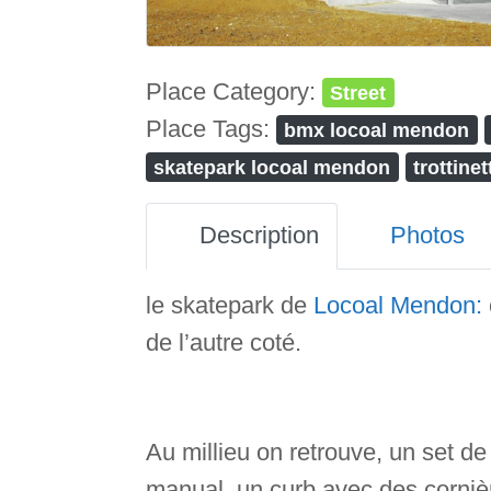
Place Category:
Street
Place Tags:
bmx locoal mendon
skatepark locoal mendon
trottine
Description
Photos
le skatepark de
Locoal Mendon:
de l’autre coté.
Au millieu on retrouve, un set de 
manual, un curb avec des cornièr