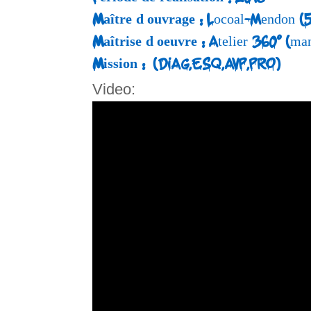
Maître d’ouvrage :
Locoal-Mendon (
Maîtrise d’oeuvre :
Atelier 360° (ma
Mission :
(DIAG,ESQ,AVP,PRO)
Video: