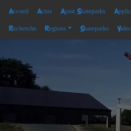
Accueil
Actus
Ajout Skateparks
Applic
Recherche
Regions
Skateparks
Vide