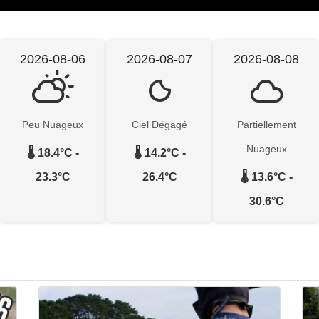
2026-08-06
2026-08-07
2026-08-08
Peu Nuageux
Ciel Dégagé
Partiellement
Nuageux
🌡️ 18.4°C -
🌡️ 14.2°C -
23.3°C
26.4°C
🌡️ 13.6°C -
30.6°C