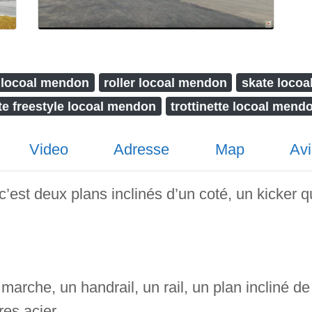
locoal mendon
roller locoal mendon
skate loco
tte freestyle locoal mendon
trottinette locoal mend
Video
Adresse
Map
Avi
c’est deux plans inclinés d’un coté, un kicker 
marche, un handrail, un rail, un plan incliné de p
es acier.